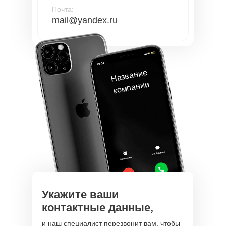
Почта:
mail@yandex.ru
Название
ко
мпании
Укажите ваши
контактные данные,
и наш специалист перезвонит вам, чтобы